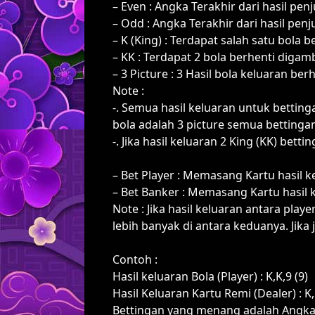
– Even : Angka Terakhir dari hasil pen
– Odd : Angka Terakhir dari hasil penju
– K (King) : Terdapat salah satu bola 
– KK : Terdapat 2 bola berhenti digamb
– 3 Picture : 3 Hasil bola keluaran ber
Note :
-. Semua hasil keluaran untuk bettinga
bola adalah 3 picture semua bettingan
-. Jika hasil keluaran 2 King (KK) bet
– Bet Player : Memasang Kartu hasil k
– Bet Banker : Memasang Kartu hasil k
Note : Jika hasil keluaran antara pla
lebih banyak di antara keduanya. Jik
Contoh :
Hasil keluaran Bola (Player) : K,K,9 (9)
Hasil Keluaran Kartu Remi (Dealer) : K,
Bettingan yang menang adalah Angka U