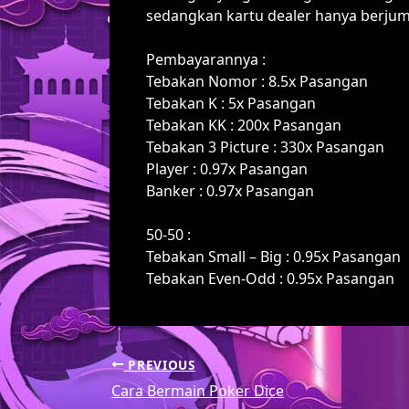
sedangkan kartu dealer hanya berjum
Pembayarannya :
Tebakan Nomor : 8.5x Pasangan
Tebakan K : 5x Pasangan
Tebakan KK : 200x Pasangan
Tebakan 3 Picture : 330x Pasangan
Player : 0.97x Pasangan
Banker : 0.97x Pasangan
50-50 :
Tebakan Small – Big : 0.95x Pasangan
Tebakan Even-Odd : 0.95x Pasangan
Post
PREVIOUS
navigation
Cara Bermain Poker Dice