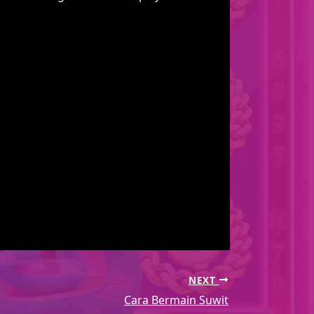
NEXT
Cara Bermain Suwit