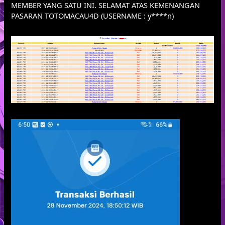
MEMBER YANG SATU INI. SELAMAT ATAS KEMENANGAN
PASARAN TOTOMACAU4D (USERNAME : y****n)