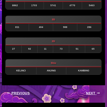
8862
1703
5741
4770
5463
3D
811
404
988
286
2D
27
92
11
73
51
65
Shio
KELINCI
ANJING
KAMBING
Post
PREVIOUS
NEXT
navigation