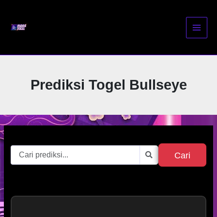
Lewati
ke
konten
Main
Men
Prediksi Togel Bullseye
Cari