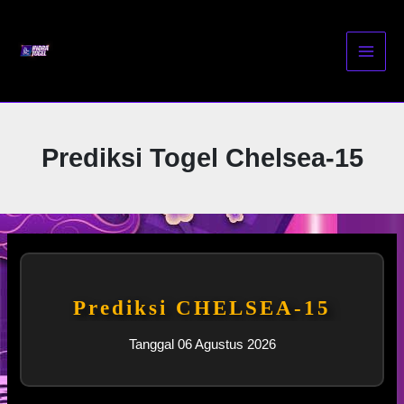
Lewati
ke
konten
Main
Men
Prediksi Togel Chelsea-15
Prediksi CHELSEA-15
Tanggal 06 Agustus 2026