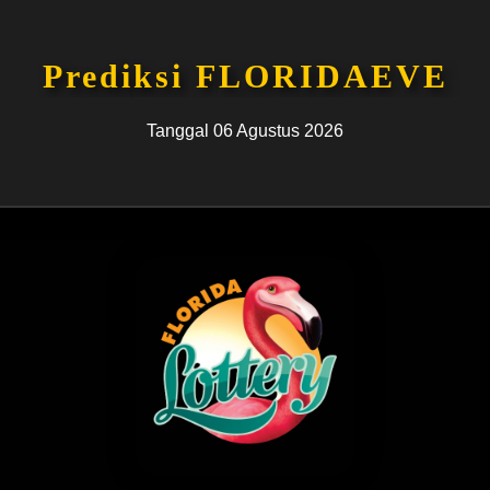
Prediksi FLORIDAEVE
Tanggal 06 Agustus 2026