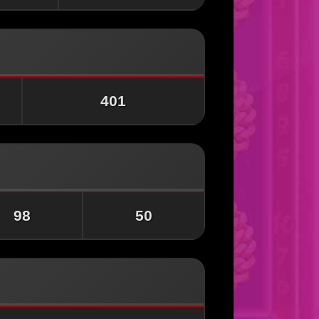
401
98
50