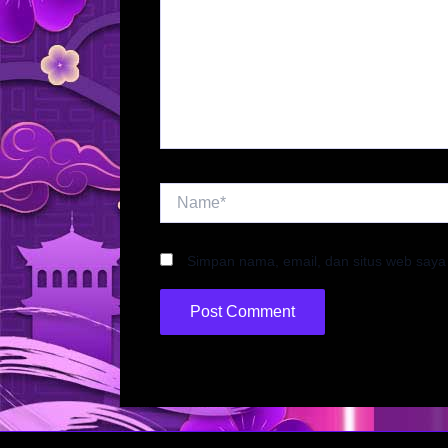
Name*
Simpan nama, email, dan situs web saya