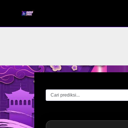
Lewati
ke
konten