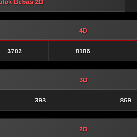
olok Bebas 2D
4D
3702
8186
3D
393
869
2D