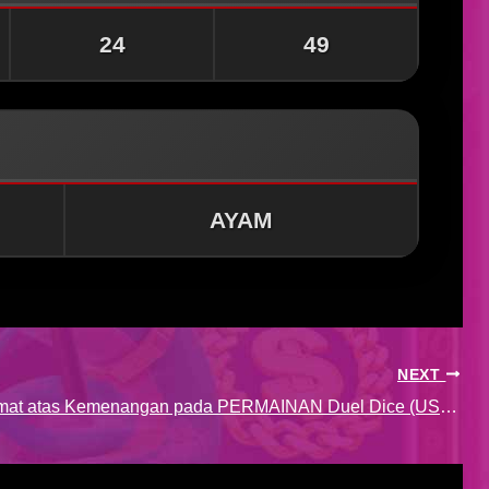
24
49
AYAM
NEXT
Selamat atas Kemenangan pada PERMAINAN Duel Dice (USERNAME : n********4)