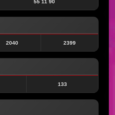
55 11 90
2040
2399
133