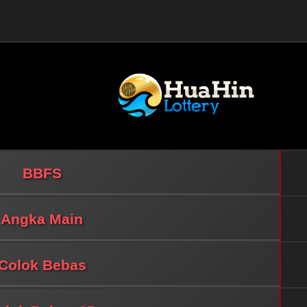
BBFS
Angka Main
Colok Bebas