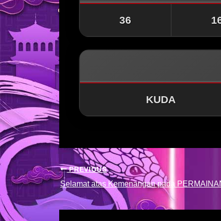
36
1
KUDA
Post
PREVIOUS
navigation