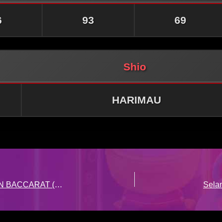
6
93
69
Shio
HARIMAU
Selamat atas Kemenangan pada PERMAINAN BACCARAT (USERNAME : H******1)