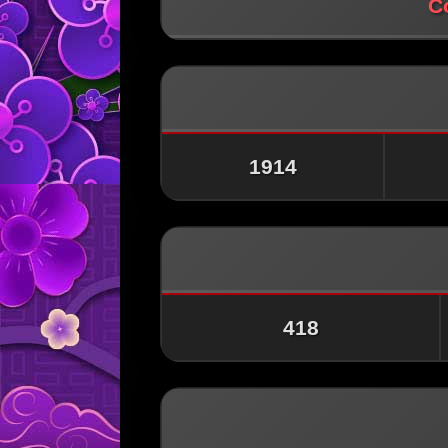
C
1914
418