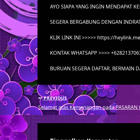
AYO SIAPA YANG INGIN MENDAPAT KE
SEGERA BERGABUNG DENGAN INDRA
KLIK LINK INI >>>>> https://heylink.m
KONTAK WHATSAPP >>>> +628213706
BURUAN SEGERA DAFTAR, BERMAIN 
Post
PREVIOUS
navigation