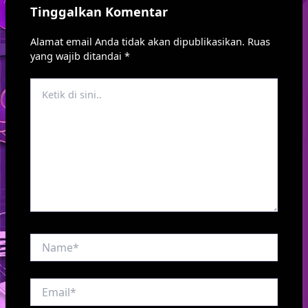
Tinggalkan Komentar
Alamat email Anda tidak akan dipublikasikan.
Ruas
yang wajib ditandai
*
Ketik
di
sini..
Name*
Email*