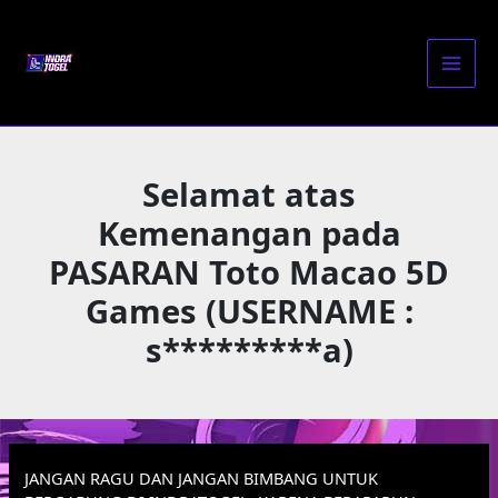
Lewati
ke
konten
Main
Men
Selamat atas
Kemenangan pada
PASARAN Toto Macao 5D
Games (USERNAME :
s*********a)
JANGAN RAGU DAN JANGAN BIMBANG UNTUK