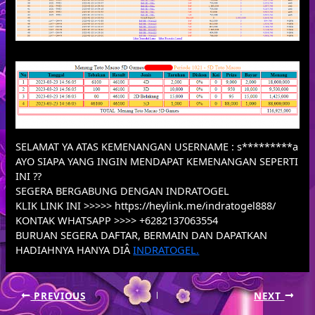
SELAMAT YA ATAS KEMENANGAN USERNAME : s*********a
AYO SIAPA YANG INGIN MENDAPAT KEMENANGAN SEPERTI
INI ??
SEGERA BERGABUNG DENGAN INDRATOGEL
KLIK LINK INI >>>>> https://heylink.me/indratogel888/
KONTAK WHATSAPP >>>> +6282137063554
BURUAN SEGERA DAFTAR, BERMAIN DAN DAPATKAN
HADIAHNYA HANYA DIÂ
INDRATOGEL.
Post
PREVIOUS
NEXT
navigation