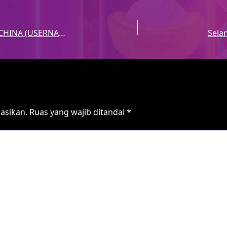
Selamat atas Kemenangan pada PASARAN CHINA (USERNAME : l******n)
asikan.
Ruas yang wajib ditandai
*