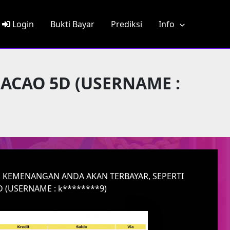
Login
Bukti Bayar
Prediksi
Info
ACAO 5D (USERNAME :
 KEMENANGAN ANDA AKAN TERBAYAR, SEPERTI
(USERNAME : k********9)