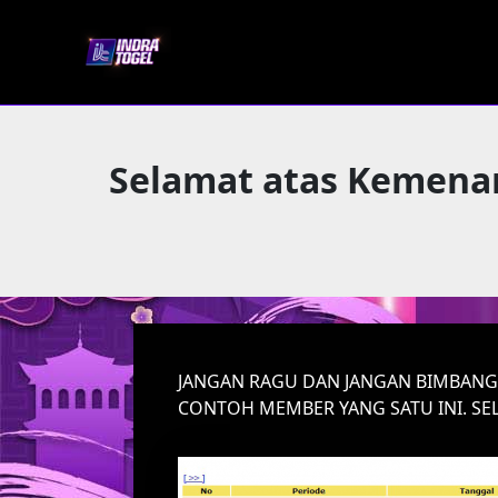
Lewati
ke
konten
Selamat atas Kemen
JANGAN RAGU DAN JANGAN BIMBANG
CONTOH MEMBER YANG SATU INI. SE