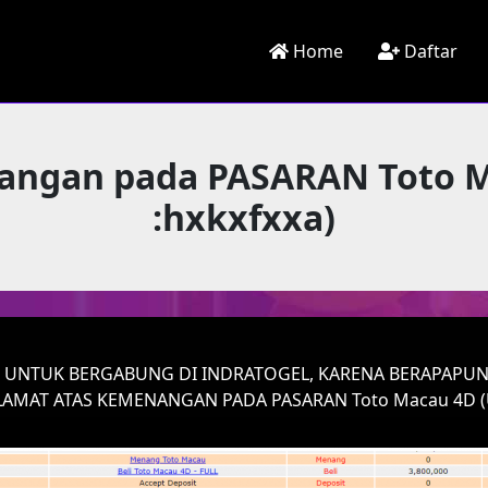
Home
Daftar
nangan pada PASARAN Toto 
:hxkxfxxa)
 UNTUK BERGABUNG DI INDRATOGEL, KARENA BERAPAPUN
AMAT ATAS KEMENANGAN PADA PASARAN Toto Macau 4D (