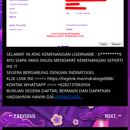
SELAMAT YA ATAS KEMENANGAN USERNAME : K********9
AYO SIAPA YANG INGIN MENDAPAT KEMENANGAN SEPERTI
INI ??
SEGERA BERGABUNG DENGAN INDRATOGEL
KLIK LINK INI >>>>> https://heylink.me/indratogel888/
KONTAK WHATSAPP >>>> +6282137063554
BURUAN SEGERA DAFTAR, BERMAIN DAN DAPATKAN
HADIAHNYA HANYA DIÂ
INDRATOGEL.
Post
PREVIOUS
NEXT
navigation