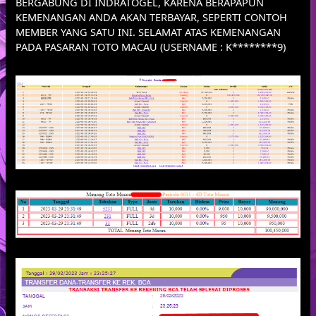
BERGABUNG DI INDRATOGEL, KARENA BERAPAPUN
KEMENANGAN ANDA AKAN TERBAYAR, SEPERTI CONTOH
MEMBER YANG SATU INI. SELAMAT ATAS KEMENANGAN
PADA PASARAN TOTO MACAU (USERNAME : K********9)