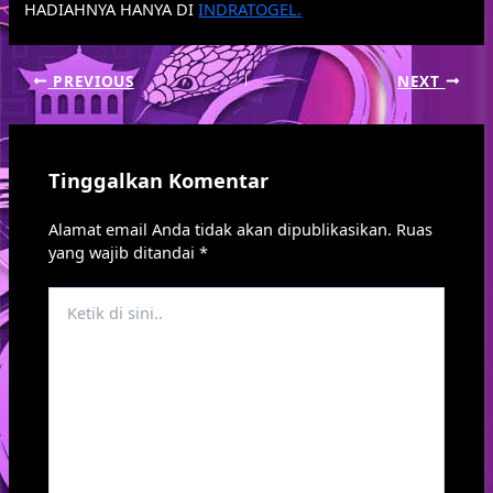
HADIAHNYA HANYA DI
INDRATOGEL.
Post
PREVIOUS
NEXT
navigation
Tinggalkan Komentar
Alamat email Anda tidak akan dipublikasikan.
Ruas
yang wajib ditandai
*
Ketik
di
sini..