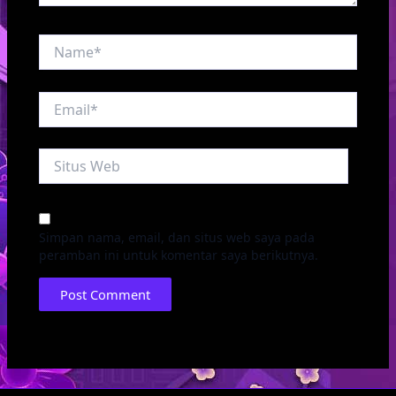
Name*
Email*
Situs
Web
Simpan nama, email, dan situs web saya pada
peramban ini untuk komentar saya berikutnya.