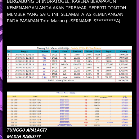
BERGABUNG DI INDRATOGEL, KARENA BERAPAPUN
KEMENANGAN ANDA AKAN TERBAYAR, SEPERTI CONTOH
MEMBER YANG SATU INI. SELAMAT ATAS KEMENANGAN
PADA PASARAN Toto Macau (USERNAME :S********A)
TUNGGU APALAGI?
MASIH RAGU???