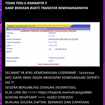
TIDAK PERLU KHAWATIR !!
KAMI BERIKAN BUKTI TRANSFER KEMENANGANNYA
SELAMAT YA ATAS KEMENANGAN USERNAME : Sxxxxxxa
AYO SIAPA YANG INGIN MENDAPAT KEMENANGAN SEPERTI
INI ??
SEGERA BERGABUNG DENGAN INDRATOGEL
KLIK LINK INI >>>>> https://heylink.me/indratogel888/
KONTAK WHATSAPP >>>> +6282137063554
BURUAN SEGERA DAFTAR, BERMAIN DAN DAPATKAN