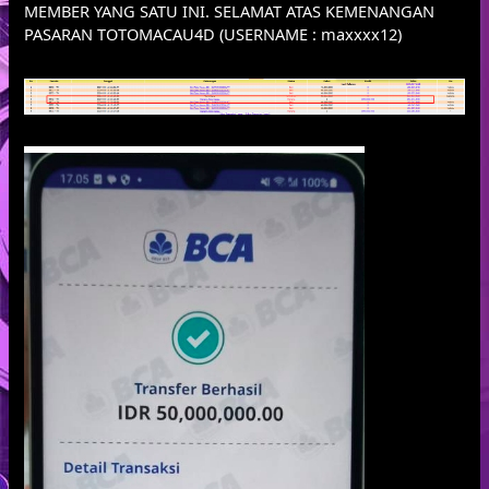
MEMBER YANG SATU INI. SELAMAT ATAS KEMENANGAN
PASARAN TOTOMACAU4D (USERNAME : maxxxx12)