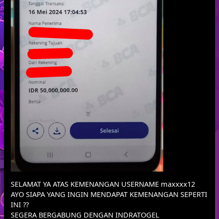
SELAMAT YA ATAS KEMENANGAN USERNAME maxxxx12
AYO SIAPA YANG INGIN MENDAPAT KEMENANGAN SEPERTI
INI ??
SEGERA BERGABUNG DENGAN INDRATOGEL