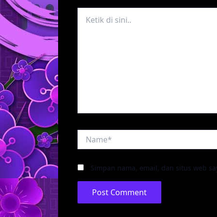
Ketik
di
sini..
Name*
Simpan nama, email, dan situs web sa