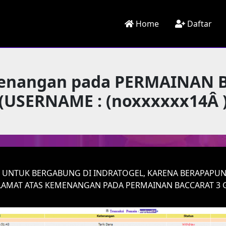
Home
Daftar
menangan pada PERMAINAN 
(USERNAME : (noxxxxxx14Â 
 UNTUK BERGABUNG DI INDRATOGEL, KARENA BERAPAPUN
LAMAT ATAS KEMENANGAN PADA PERMAINAN BACCARAT 3 GA