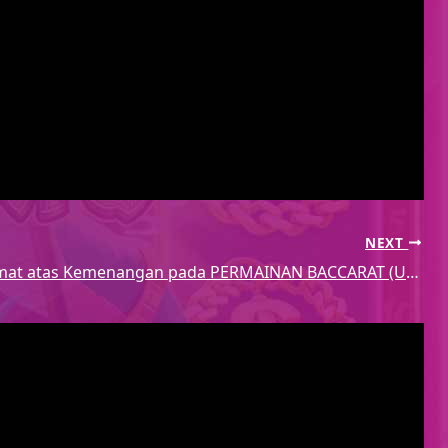
NEXT
Selamat atas Kemenangan pada PERMAINAN BACCARAT (USERNAME : (lxxxxxx1Â )