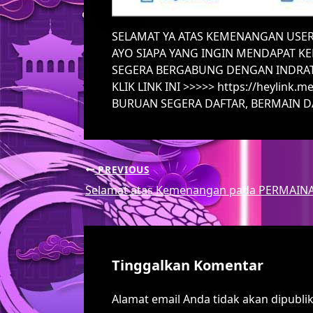
SELAMAT YA ATAS KEMENANGAN USER
AYO SIAPA YANG INGIN MENDAPAT KE
SEGERA BERGABUNG DENGAN INDRA
KLIK LINK INI >>>>> https://heylink.m
BURUAN SEGERA DAFTAR, BERMAIN D
Post
PREVIOUS
navigation
Tinggalkan Komentar
Alamat email Anda tidak akan dipublik