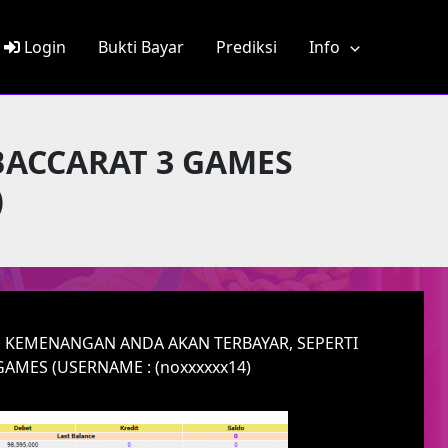
Login
Bukti Bayar
Prediksi
Info
BACCARAT 3 GAMES
)
 KEMENANGAN ANDA AKAN TERBAYAR, SEPERTI
MES (USERNAME : (noxxxxxx14)