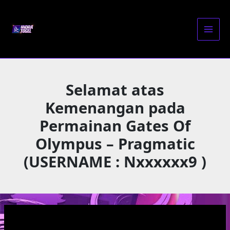
Lewati
ke
konten
Main
Men
Selamat atas
Kemenangan pada
Permainan Gates Of
Olympus – Pragmatic
(USERNAME : Nxxxxxx9 )