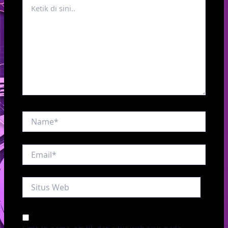
Ketik
di
sini..
Name*
Email*
Situs
Web