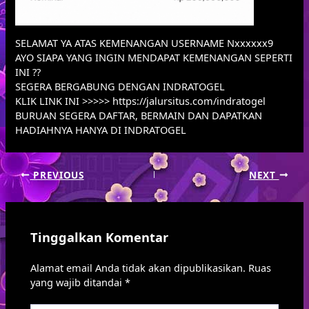
SELAMAT YA ATAS KEMENANGAN USERNAME Nxxxxxx9
AYO SIAPA YANG INGIN MENDAPAT KEMENANGAN SEPERTI
INI ??
SEGERA BERGABUNG DENGAN INDRATOGEL
KLIK LINK INI >>>>> https://jalursitus.com/indratogel
BURUAN SEGERA DAFTAR, BERMAIN DAN DAPATKAN
HADIAHNYA HANYA DI INDRATOGEL
Post
PREVIOUS
NEXT
navigation
Tinggalkan Komentar
Alamat email Anda tidak akan dipublikasikan.
Ruas
yang wajib ditandai
*