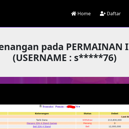
Home
Daftar
menangan pada PERMAINAN I
(USERNAME : s*****76)