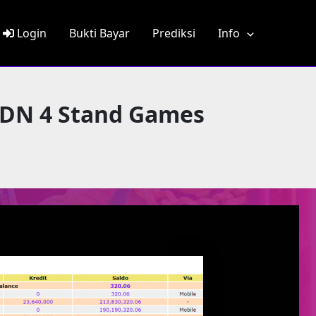
Login
Bukti Bayar
Prediksi
Info
DN 4 Stand Games