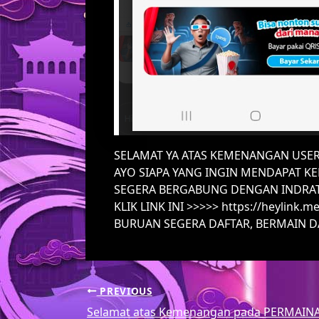
SELAMAT YA ATAS KEMENANGAN USE
AYO SIAPA YANG INGIN MENDAPAT KE
SEGERA BERGABUNG DENGAN INDRA
KLIK LINK INI >>>>> https://heylink.m
BURUAN SEGERA DAFTAR, BERMAIN D
Post
PREVIOUS
navigation