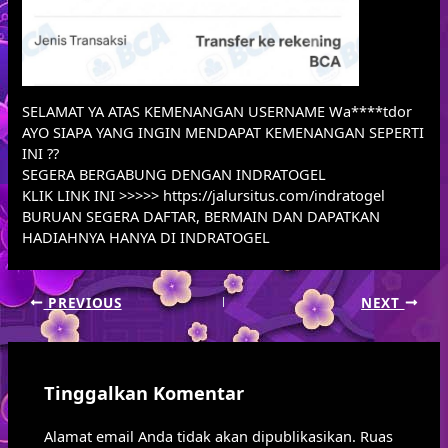
SELAMAT YA ATAS KEMENANGAN USERNAME Wa****tdor
AYO SIAPA YANG INGIN MENDAPAT KEMENANGAN SEPERTI
INI ??
SEGERA BERGABUNG DENGAN INDRATOGEL
KLIK LINK INI >>>>> https://jalursitus.com/indratogel
BURUAN SEGERA DAFTAR, BERMAIN DAN DAPATKAN
HADIAHNYA HANYA DI INDRATOGEL
Post
PREVIOUS
NEXT
navigation
Tinggalkan Komentar
Alamat email Anda tidak akan dipublikasikan.
Ruas