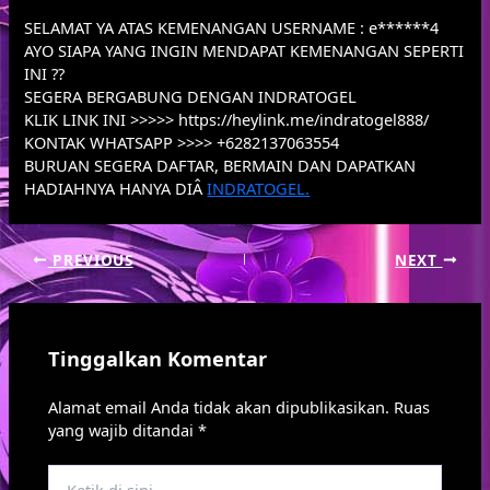
SELAMAT YA ATAS KEMENANGAN USERNAME : e******4
AYO SIAPA YANG INGIN MENDAPAT KEMENANGAN SEPERTI
INI ??
SEGERA BERGABUNG DENGAN INDRATOGEL
KLIK LINK INI >>>>> https://heylink.me/indratogel888/
KONTAK WHATSAPP >>>> +6282137063554
BURUAN SEGERA DAFTAR, BERMAIN DAN DAPATKAN
HADIAHNYA HANYA DIÂ
INDRATOGEL.
Post
PREVIOUS
NEXT
navigation
Tinggalkan Komentar
Alamat email Anda tidak akan dipublikasikan.
Ruas
yang wajib ditandai
*
Ketik