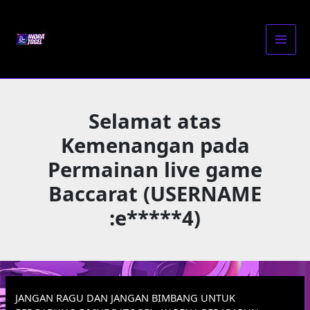
Lewati
ke
konten
Main
Men
Selamat atas
Kemenangan pada
Permainan live game
Baccarat (USERNAME
:e*****4)
JANGAN RAGU DAN JANGAN BIMBANG UNTUK