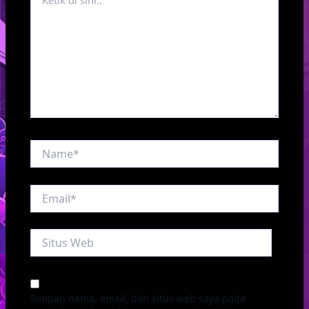
di
sini..
Name*
Email*
Situs
Web
Simpan nama, email, dan situs web saya pada