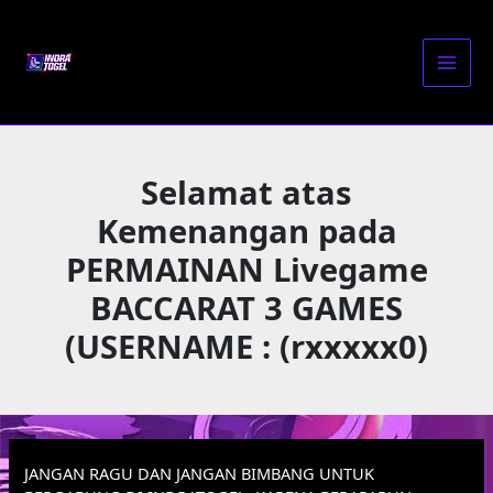
Lewati
ke
konten
Main
Men
Selamat atas
Kemenangan pada
PERMAINAN Livegame
BACCARAT 3 GAMES
(USERNAME : (rxxxxx0)
JANGAN RAGU DAN JANGAN BIMBANG UNTUK