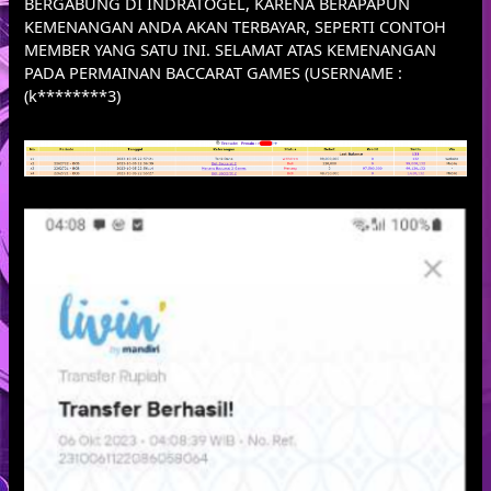
BERGABUNG DI INDRATOGEL, KARENA BERAPAPUN
KEMENANGAN ANDA AKAN TERBAYAR, SEPERTI CONTOH
MEMBER YANG SATU INI. SELAMAT ATAS KEMENANGAN
PADA PERMAINAN BACCARAT GAMES (USERNAME :
(k********3)