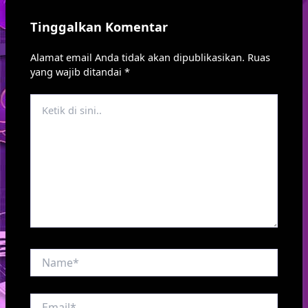
Tinggalkan Komentar
Alamat email Anda tidak akan dipublikasikan.
Ruas
yang wajib ditandai
*
Ketik
di
sini..
Name*
Email*