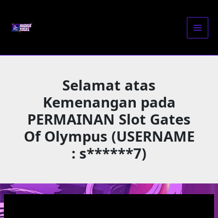
Lewati
ke
konten
Main
Men
Selamat atas
Kemenangan pada
PERMAINAN Slot Gates
Of Olympus (USERNAME
: s******7)