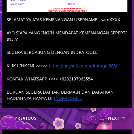
SELAMAT YA ATAS KEMENANGAN USERNAME : samXXXX
AYO SIAPA YANG INGIN MENDAPAT KEMENANGAN SEPERTI
INI ??
SEGERA BERGABUNG DENGAN INDRATOGEL
KLIK LINK INI >>>>>
https://heylink.me/indratogel888/
KONTAK WHATSAPP >>>> +6282137063554
BURUAN SEGERA DAFTAR, BERMAIN DAN DAPATKAN
HADIAHNYA HANYA DI
INDRATOGEL.
Post
PREVIOUS
NEXT
navigation