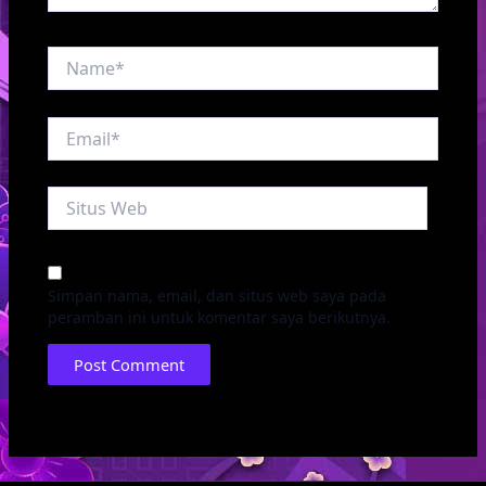
Name*
Email*
Situs
Web
Simpan nama, email, dan situs web saya pada
peramban ini untuk komentar saya berikutnya.