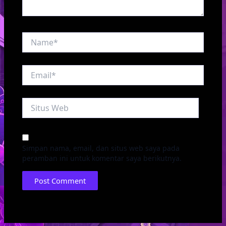
Name*
Email*
Situs
Web
Simpan nama, email, dan situs web saya pada
peramban ini untuk komentar saya berikutnya.