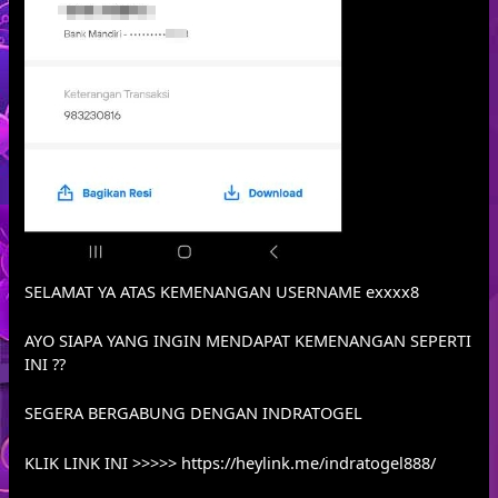
SELAMAT YA ATAS KEMENANGAN USERNAME exxxx8
AYO SIAPA YANG INGIN MENDAPAT KEMENANGAN SEPERTI
INI ??
SEGERA BERGABUNG DENGAN INDRATOGEL
KLIK LINK INI >>>>> https://heylink.me/indratogel888/