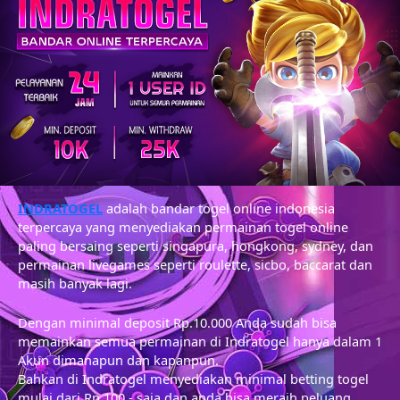
INDRATOGEL
adalah bandar togel online indonesia
terpercaya yang menyediakan permainan togel online
paling bersaing seperti singapura, hongkong, sydney, dan
permainan livegames seperti roulette, sicbo, baccarat dan
masih banyak lagi.
Dengan minimal deposit Rp.10.000 Anda sudah bisa
memainkan semua permainan di Indratogel hanya dalam 1
Akun dimanapun dan kapanpun.
Bahkan di Indratogel menyediakan minimal betting togel
mulai dari Rp 100,- saja dan anda bisa meraih peluang